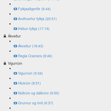
Fylkjaaðgerðir (6:44)
Andhverfur fylkja (20:51)
Þáttun fylkja (17:19)
Ákveður
Ákveður (18:43)
Regla Cramers (8:46)
Vigurrúm
Vigurrúm (5:34)
Hlutrúm (8:51)
Núllrúm og dálkrúm (9:50)
Grunnur og hnit (6:37)