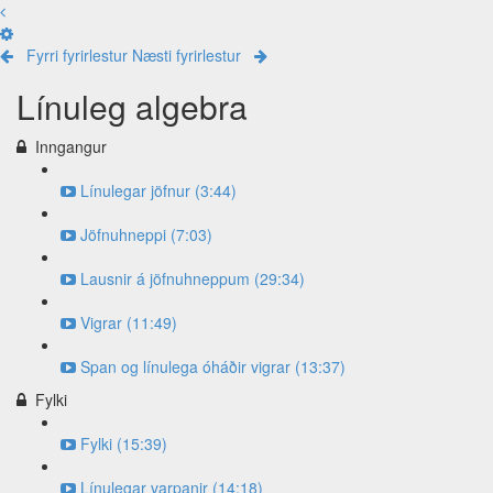
Fyrri fyrirlestur
Næsti fyrirlestur
Línuleg algebra
Inngangur
Línulegar jöfnur (3:44)
Jöfnuhneppi (7:03)
Lausnir á jöfnuhneppum (29:34)
Vigrar (11:49)
Span og línulega óháðir vigrar (13:37)
Fylki
Fylki (15:39)
Línulegar varpanir (14:18)