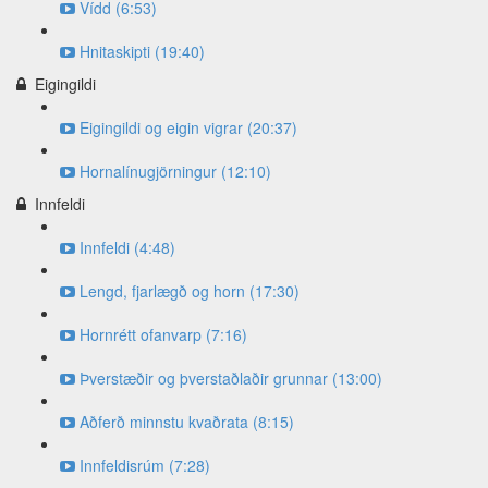
Vídd (6:53)
Hnitaskipti (19:40)
Eigingildi
Eigingildi og eigin vigrar (20:37)
Hornalínugjörningur (12:10)
Innfeldi
Innfeldi (4:48)
Lengd, fjarlægð og horn (17:30)
Hornrétt ofanvarp (7:16)
Þverstæðir og þverstaðlaðir grunnar (13:00)
Aðferð minnstu kvaðrata (8:15)
Innfeldisrúm (7:28)