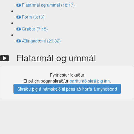
Flatarmál og ummál (18:17)
Form (6:16)
Gráður (7:45)
Æfingadæmi (29:32)
Flatarmál og ummál
Fyrirlestur lokaður
Ef þú ert þegar skráð/ur
þarftu að skrá þig inn
.
Skráðu þig á námskeið til þess að horfa á myndbönd