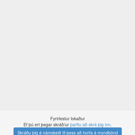
Fyrirlestur lokaður
Ef þú ert þegar skráð/ur
þarftu að skrá þig inn
.
Skráðu þig á námskeið til þess að horfa á myndbönd