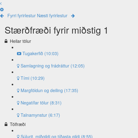
Fyrri fyrirlestur
Næsti fyrirlestur
Stærðfræði fyrir miðstig 1
Heilar tölur
Tugakerfið (10:03)
Samlagning og frádráttur (12:05)
Tími (10:29)
Margföldun og deiling (17:35)
Negatífar tölur (8:31)
Talnamynstur (6:17)
Tölfræði
Súlurit, miðgildi og tíðasta gildi (8:55)