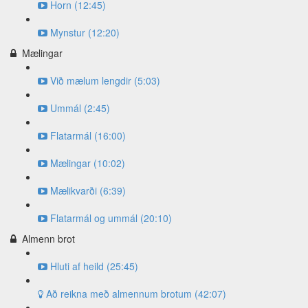
Horn (12:45)
Mynstur (12:20)
Mælingar
Við mælum lengdir (5:03)
Ummál (2:45)
Flatarmál (16:00)
Mælingar (10:02)
Mælikvarði (6:39)
Flatarmál og ummál (20:10)
Almenn brot
Hluti af heild (25:45)
Að reikna með almennum brotum (42:07)