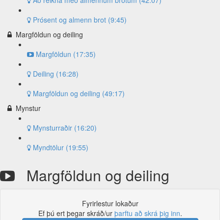
Að reikna með almennum brotum (42:07)
Prósent og almenn brot (9:45)
Margföldun og deiling
Margföldun (17:35)
Deiling (16:28)
Margföldun og deiling (49:17)
Mynstur
Mynsturraðir (16:20)
Myndtölur (19:55)
Margföldun og deiling
Fyrirlestur lokaður
Ef þú ert þegar skráð/ur
þarftu að skrá þig inn
.