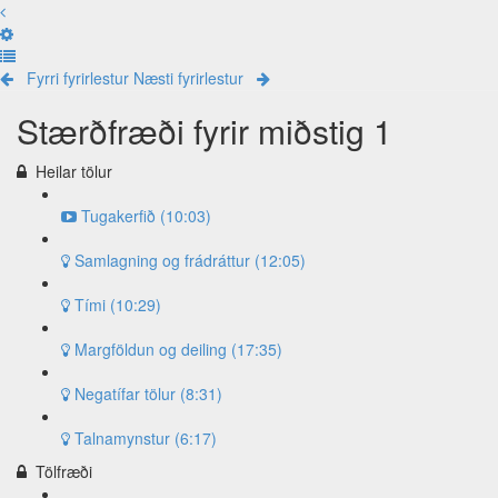
Fyrri fyrirlestur
Næsti fyrirlestur
Stærðfræði fyrir miðstig 1
Heilar tölur
Tugakerfið (10:03)
Samlagning og frádráttur (12:05)
Tími (10:29)
Margföldun og deiling (17:35)
Negatífar tölur (8:31)
Talnamynstur (6:17)
Tölfræði