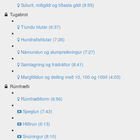
Súlurit, miðgildi og tíðasta gildi (8:55)
Tugabrot
Tíundu hlutar (6:37)
Hundraðshlutar (7:26)
Námundun og slumpreikningur (7:27)
Samlagning og frádráttur (8:41)
Margföldun og deiling með 10, 100 og 1000 (4:03)
Rúmfræði
Rúmfræðiform (6:56)
Speglun (7:43)
Hliðrun (6:13)
Snúningur (8:10)