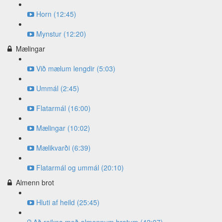
Horn (12:45)
Mynstur (12:20)
Mælingar
Við mælum lengdir (5:03)
Ummál (2:45)
Flatarmál (16:00)
Mælingar (10:02)
Mælikvarði (6:39)
Flatarmál og ummál (20:10)
Almenn brot
Hluti af heild (25:45)