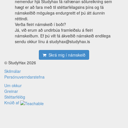
nemendur hjá Studyhax fá rafrænan sölureikning sem
hægt er að fara með til stéttarfélagsins þíns og fá
námskeiðið mögulega endurgreitt ef þú átt áunnin
réttindi.
Verða fleiri námskeið í boði?
Já, við erum að undirbúa framleiðslu á fleiri
námskeiðum. Ef þú vilt fá ákveðið námskeið endilega
sendu okkur línu á studyhax@studyhax.is
Skrá mig í námskeið
© StudyHax 2026
Skilmálar
Persónuverndarstefna
Um okkur
Greinar
Stéttarfélög
Knúið af