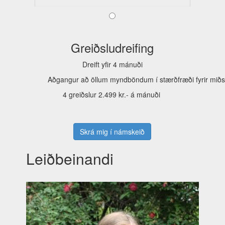
Greiðsludreifing
Dreift yfir 4 mánuði
Aðgangur að öllum myndböndum í stærðfræði fyrir miðs
4 greiðslur 2.499 kr.- á mánuði
Skrá mig í námskeið
Leiðbeinandi