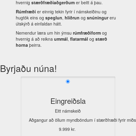
hvernig
stærðfræðiaðgerðum
er beitt á þau.
Rúmfræði
er einnig tekin fyrir í námskeiðinu og
hugtök eins og
speglun
,
hliðrun
og
snúningur
eru
útskýrð á einfaldan hátt.
Nemendur læra um hin ýmsu
rúmfræðiform
og
hvernig á að reikna
ummál
,
flatarmál
og
stærð
horna
þeirra.
Byrjaðu núna!
Eingreiðsla
Eitt námskeið
Aðgangur að öllum myndböndum í stærðfræði fyrir miðs
9.999 kr.