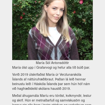
María Sól Antonsdóttir
María ólst upp í Grafarvogi og hefur alla tíð búið þar.
Vorið 2019 útskrifaðist María úr Verzlunarskóla
Íslands af náttúrufræðibraut. Þaðan lá leið hennar
beinustu leið í Háskóla Íslands þar sem hún hóf nám
við hagfræðideild skólans haustið 2019.
Meðal áhugamála Maríu eru tónlist, kvikmyndir, lestur
og skrif. Hún er metnaðarfull og samviskusöm og
leggur sig alla fram í þeim störfum og verkefnum sem