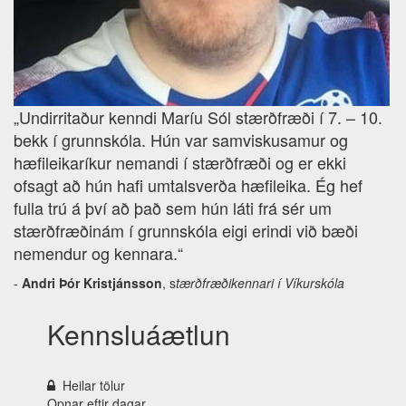
„Undirritaður kenndi Maríu Sól stærðfræði í 7. – 10.
bekk í grunnskóla. Hún var samviskusamur og
hæfileikaríkur nemandi í stærðfræði og er ekki
ofsagt að hún hafi umtalsverða hæfileika. Ég hef
fulla trú á því að það sem hún láti frá sér um
stærðfræðinám í grunnskóla eigi erindi við bæði
nemendur og kennara.“
-
Andri Þór Kristjánsson
, s
tærðfræðikennari í Víkurskóla
Kennsluáætlun
Heilar tölur
Opnar eftir
dagar