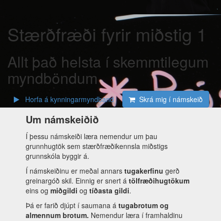
Stærðfræði fyrir miðstig 1
Allt það helsta í skemmtilegum
myndböndum
Horfa á kynningarmyndband
Skrá mig í námskeið
Um námskeiðið
Í þessu námskeiði læra nemendur um þau
grunnhugtök sem stærðfræðikennsla miðstigs
grunnskóla byggir á.
Í námskeiðinu er meðal annars
tugakerfinu
gerð
greinargóð skil. Einnig er snert á
tölfræðihugtökum
eins og
miðgildi
og
tíðasta gildi
.
Þá er farið djúpt í saumana á
tugabrotum og
almennum
brotum.
Nemendur læra í framhaldinu