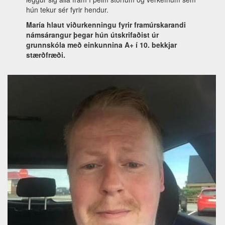
hún tekur sér fyrir hendur.
María hlaut viðurkenningu fyrir framúrskarandi
námsárangur þegar hún útskrifaðist úr
grunnskóla
með einkunnina A+ í 10. bekkjar
stærðfræði.