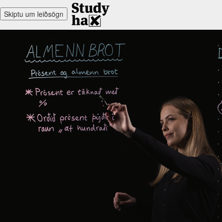
Skiptu um leiðsögn