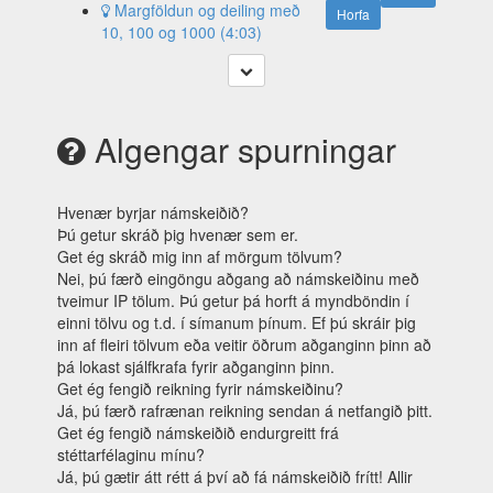
Margföldun og deiling með
Horfa
10, 100 og 1000 (4:03)
Algengar spurningar
Hvenær byrjar námskeiðið?
Þú getur skráð þig hvenær sem er.
Get ég skráð mig inn af mörgum tölvum?
Nei, þú færð eingöngu aðgang að námskeiðinu með
tveimur IP tölum. Þú getur þá horft á myndböndin í
einni tölvu og t.d. í símanum þínum. Ef þú skráir þig
inn af fleiri tölvum eða veitir öðrum aðganginn þinn að
þá lokast sjálfkrafa fyrir aðganginn þinn.
Get ég fengið reikning fyrir námskeiðinu?
Já, þú færð rafrænan reikning sendan á netfangið þitt.
Get ég fengið námskeiðið endurgreitt frá
stéttarfélaginu mínu?
Já, þú gætir átt rétt á því að fá námskeiðið frítt! Allir