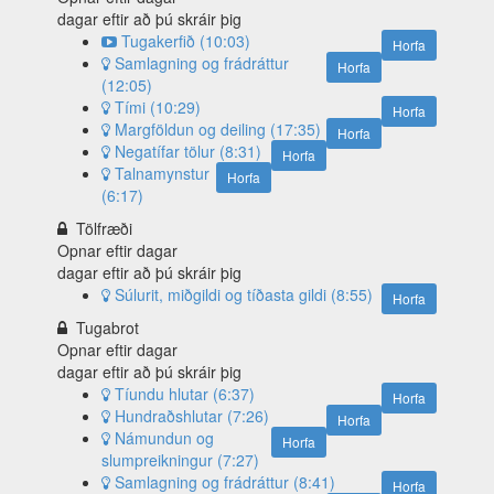
dagar eftir að þú skráir þig
Tugakerfið (10:03)
Horfa
Samlagning og frádráttur
Horfa
(12:05)
Tími (10:29)
Horfa
Margföldun og deiling (17:35)
Horfa
Negatífar tölur (8:31)
Horfa
Talnamynstur
Horfa
(6:17)
Tölfræði
Opnar eftir
dagar
dagar eftir að þú skráir þig
Súlurit, miðgildi og tíðasta gildi (8:55)
Horfa
Tugabrot
Opnar eftir
dagar
dagar eftir að þú skráir þig
Tíundu hlutar (6:37)
Horfa
Hundraðshlutar (7:26)
Horfa
Námundun og
Horfa
slumpreikningur (7:27)
Samlagning og frádráttur (8:41)
Horfa